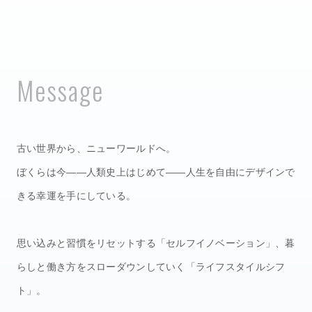
M
e
s
s
a
g
e
古い世界から、ニューワールドへ。
ぼくらは今——人類史上はじめて——人生を自由にデザインで
きる幸運を手にしている。
思い込みと習慣をリセットする「セルフイノベーション」、暮
らしと働き方をスローダウンしていく「ライフスタイルシフ
ト」。