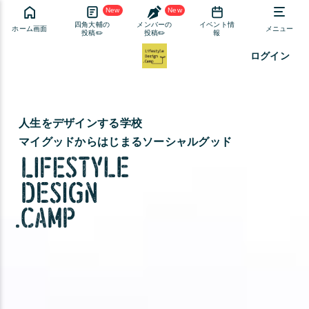
New
New
四角大輔の
メンバーの
イベント情
ホーム画面
メニュー
投稿✏️
投稿✏️
報
ログイン
人生をデザインする学校
マイグッドからはじまるソーシャルグッド