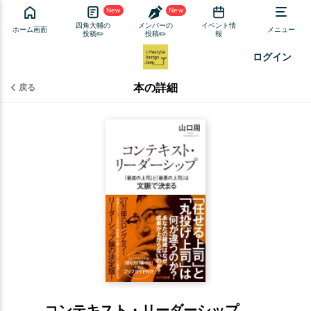
New
New
四角大輔の
メンバーの
イベント情
ホーム画面
メニュー
投稿✏️
投稿✏️
報
ログイン
本の詳細
戻る
コンテキスト・リーダーシップ