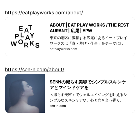
https://eatplayworks.com/about/
ABOUT | EAT PLAY WORKS / THE REST
AURANT | 広尾 | EPW
東京の港区に隣接する広尾にあるイートプレイ
ワークスは「食・遊び・仕事」をテーマにした
ありそうでなかったスペシャルな空間。コワー
eatplayworks.com
キングとしての利用はもちろん、仕事をする以
外に、仲間と飲んだり、瞑想（メディテーショ
ン）したりと、コワーキングやシェアオフィス
https://sen-n.com/about/
とは一味違ったひとときを過ごせます。ウェル
ネスを意識したイベントも毎週行われ、グラン
SENNの減らす美容でシンプルスキンケ
ピング場やキャンプ施設との提携もあるため、
アとマインドケアを
働きながら休みをとるワーケーションをしたい
方には最適な施設です。 在宅勤務やレンタルオ
＜減らす美容＞でウェルエイジングを叶えるシ
フィスでテレワークをされている方のセカンド
ンプルなスキンケアや、心と向き合う香り、お
オフィスとしてのご利用もお勧めしています。1
茶、瞑想などのエッセンシャルな習慣を通し
sen-n.com
F.2Fのザレストランはさまざまな一流の味を楽
て、日常に余白を生み出します。
しめる“ハイエンドな横丁”があり、ミシュラン
の味をラウンジで楽しめる贅沢な場所としても
ご利用いただけます。