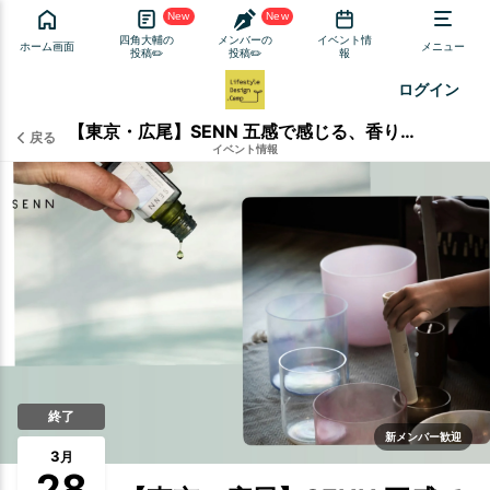
New
New
四角大輔の
メンバーの
イベント情
ホーム画面
メニュー
投稿✏️
投稿✏️
報
ログイン
【東京・広尾】SENN 五感で感じる、香りと音のリトリート
戻る
イベント情報
終了
新メンバー歓迎
3
月
28