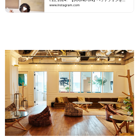
ょっとチルしたい時にどうぞ🎧☁️他にも
て目を閉じて聴いているうちに呼吸が穏やかに
www.instagram.com
サウンドバス動画フィードに置いていま
なっていくのを感じてもらえると思います。ち
す、全て違うサウンドなのでお好みでぜ
ょっとチルしたい時にどうぞ🎧☁️他にもサウン
ひ。ーーーASMJプラクティショナー養
ドバス動画フィードに置いています、全て違う
成コース10/12、13 11/2、3 2024年第2
サウンドなのでお好みでぜひ。ーーーASMJプ
期生の募集が始まっています詳細はリン
ラクティショナー養成コース10/12、13 11/2、3
クから@austersoundmethodjapan 関
2024年第2期生の募集が始まっています詳細は
西京都リトリート9/28、29大阪 国立民
リンクから@austersoundmethodjapan 関西京
族学博物館勉強会、交流、宿泊京都 コ
都リトリート9/28、29大阪 国立民族学博物館
イズミ楽器長慶院にてワークショップ/サ
勉強会、交流、宿泊京都 コイズミ楽器長慶院
ウンドバス残り4名さまのみの募集で
にてワークショップ/サウンドバス残り4名さま
す！詳細などはDMくださいませ。サウ
のみの募集です！詳細などはDMくださいませ。
ンドバス／イベント9月19日 熊本県立
サウンドバス／イベント9月19日 熊本県立劇場
劇場9月29日 京都長慶院プロフィール
9月29日 京都長慶院プロフィールからチェッ
からチェックしてみてください！#soun
クしてみてください！#soundbath #hikokonam
dbath #hikokonami #soundtherapy #
i #soundtherapy #サウンドバス".
サウンドバス"