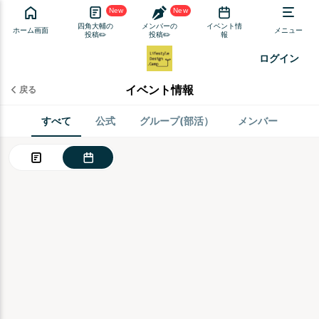
New
New
四角大輔の
メンバーの
イベント情
ホーム画面
メニュー
投稿✏️
投稿✏️
報
ログイン
イベント情報
戻る
すべて
公式
グループ(部活）
メンバー