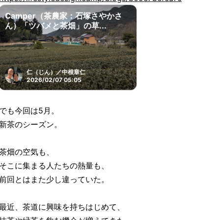
Camper（茶農家：石塚さやかさ
ん）「ツバメと茶畑」の草...
仁（じん）／中根章仁
2026/02/07 05:05
でも今回は5月。
新茶のシーズン。
茶畑の空気も、
そこに集まる人たちの熱量も、
前回とはまた少し違っていた。
最近、茶道に興味を持ちはじめて、