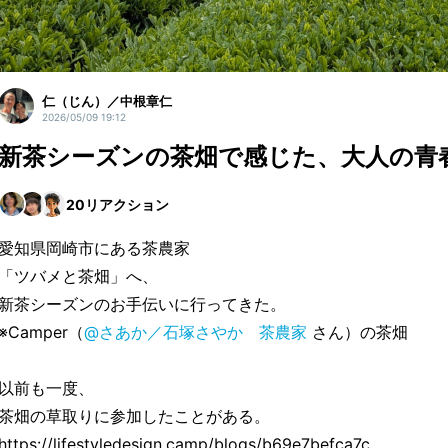
仁（じん）／中根章仁
2026/05/09 19:12
新茶シーズンの茶畑で感じた、大人の青
20
リアクション
愛知県岡崎市にある茶農家
「ツバメと茶畑」へ、
新茶シーズンのお手伝いに行ってきた。
※Camper（
@さあか／石塚さやか 茶農家
さん）の茶畑
以前も一度、
茶畑の草取りに参加したことがある。
https://lifestyledesign.camp/blogs/b69e7befca7c