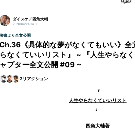
ダイスケ／四角大輔
2020/04/24 14:30
著書より全文公開
Ch.36《具体的な夢がなくてもいい》
らなくていいリスト』 ~ 『人生やらな
ャプター全文公開 #09 ~
2
リアクション
『
人生やらなくていいリスト
』
四角大輔著