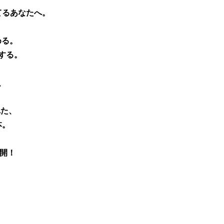
てるあなたへ。
める。
する。
、
れた、
本。
公開！