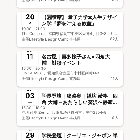
終了
事前決済
8月
20
【🈵増席】 量子力学✖️人生デザイ
ン学『夢を叶える教室』
火
19:00 - 21:00
The Compa...、福岡県福岡市中央区天神4丁目3-8 ミーナ天神 8階
82人
主催
Lifestyle Design Camp 事務局
終了
8月
11
名古屋｜喜多桜子さん×四角大
輔 対談イベント
日
18:30 - 20:30
LINKA ASS...、愛知県名古屋市中村区剣町148
11人
主催
Lifestyle Design Camp 事務局
終了
8月
03
学長登壇｜淡路島｜禅坊 靖寧 四
角 大輔 – あたらしい贅沢〜静寂の
土
15:30 - 18:00
つくり方〜
禅坊 靖寧 Zen...、兵庫県淡路市楠本字場中2594-5
8人
主催
Lifestyle Design Camp 事務局
終了
7月
29
学長登壇｜クーリエ・ジャポン 単