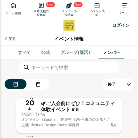
New
New
四角大輔の
メンバーの
イベント情
ホーム画面
メニュー
投稿✏️
投稿✏️
報
ログイン
イベント情報
戻る
すべて
公式
グループ(部活）
メンバー
終了
12月
20
🌿ご入会前にぜひ！コミュニティ
体験イベント＃6
土
20:00 - 21:00
オンライン（Zoom）、世界中（Wi-Fi環境のあるところ）
8人
主催
Lifestyle Design Camp 事務局
終了
新メンバー歓迎
事前決済
11月