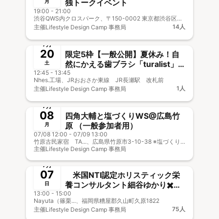
独トークイベント
月
19:00 - 21:00
渋谷QWS内クロスパーク、〒150-0002 東京都渋谷区渋谷２丁目 渋谷スクランブルスクエア15F
14人
主催
Lifestyle Design Camp 事務局
終了
7月
20
限定5枠【一般公開】夏休み！自
然にかえる歯ブラシ「turalist」
土
12:45 - 13:45
の工場見学に行こう！！
Nhes.工場、JRおおさか東線 JR長瀬駅 改札前
1人
主催
Lifestyle Design Camp 事務局
終了
7月
08
四角大輔と塩づくりWS@広島竹
原 （一般参加者用）
月
07/08 12:00 - 07/09 13:00
竹原古民家宿 TA...、広島県竹原市3-10-38 ※塩づくりは別の場所で行います。
主催
Lifestyle Design Camp 事務局
終了
事前決済
7月
07
米国NTI認定ホリスティック栄
養コンサルタント細谷ゆかり✖️四
日
13:00 - 15:00
角大輔トークイベント
Nayuta（篠栗...、福岡県糟屋郡久山町久原1822
75人
主催
Lifestyle Design Camp 事務局
終了