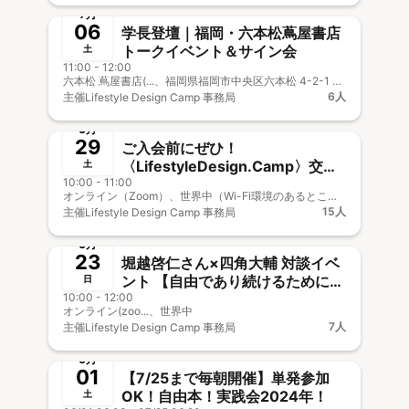
7月
06
学長登壇｜福岡・六本松蔦屋書店
トークイベント＆サイン会
土
11:00 - 12:00
六本松 蔦屋書店(...、福岡県福岡市中央区六本松 4-2-1 六本松４２１ 2F
6人
主催
Lifestyle Design Camp 事務局
終了
6月
29
ご入会前にぜひ！
〈LifestyleDesign.Camp〉交流
土
10:00 - 11:00
体験イベント＃3
オンライン（Zoom）、世界中（Wi-Fi環境のあるところ）
15人
主催
Lifestyle Design Camp 事務局
終了
6月
23
堀越啓仁さん×四角大輔 対談イベ
ント 【自由であり続けるために、
日
10:00 - 12:00
捨てるべきこと、捨ててはいけな
オンライン(zoo...、世界中
いこと】
7人
主催
Lifestyle Design Camp 事務局
終了
🎤&🎥オフOK
6月
01
【7/25まで毎朝開催】単発参加
OK！自由本！実践会2024年！
土