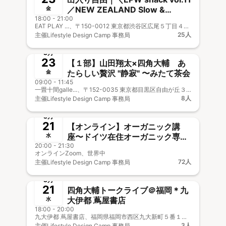
／NEW ZEALAND Slow &
金
18:00 - 21:00
Natural
EAT PLAY ...、〒150-0012 東京都渋谷区広尾５丁目４−１６
25人
主催
Lifestyle Design Camp 事務局
終了
新メンバー歓迎
事前決済
8月
23
【１部】山田翔太×四角大輔 あ
たらしい贅沢 "静寂" 〜みたて茶会
金
09:00 - 11:45
一畳十間galle...、〒152-0035 東京都目黒区自由が丘３丁目１４−８
8人
主催
Lifestyle Design Camp 事務局
終了
🎤&🎥オフOK
8月
21
【オンライン】オーガニック講
座〜ドイツ在住オーガニック専門
水
20:00 - 21:30
家のレムケなつこさん〜
オンラインZoom、世界中
72人
主催
Lifestyle Design Camp 事務局
終了
8月
21
四角大輔トークライブ＠福岡＊九
大伊都 蔦屋書店
水
18:00 - 20:00
九大伊都 蔦屋書店、福岡県福岡市西区九大新町５番１いとLab+
3人
主催
Lifestyle Design Camp 事務局