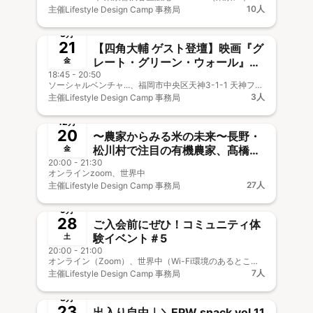
10人
主催
Lifestyle Design Camp 事務局
終了
3月
21
【四角大輔 ゲスト登壇】映画『グ
レート・グリーン・ウォール』上
金
18:45 - 20:50
映トークイベント
ソーシャルベンチャ...、福岡市中央区天神3-1-1 天神フタタビル ４階
3人
主催
Lifestyle Design Camp 事務局
終了
12月
20
〜農家からみる米の未来〜長野・
松川村で注目の有機農家、髙橋夫
金
20:00 - 21:30
妻のリアルトーク
オンラインzoom、世界中
27人
主催
Lifestyle Design Camp 事務局
終了
9月
28
ご入会前にぜひ！コミュニティ体
験イベント＃5
土
20:00 - 21:00
オンライン（Zoom）、世界中（Wi-Fi環境のあるところ）
7人
主催
Lifestyle Design Camp 事務局
終了
新メンバー歓迎
8月
23
出入り自由｜＼EPW snack vol.11