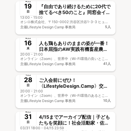
5月
19
『自由であり続けるために20代で
捨てるべき50のこと』同窓会イベ
日
13:00 - 15:00
ント
オシロ株式会社、〒150-0002 渋谷区渋谷1-3-3 ヒューリック青山第二ビル 8階
5人
主催
Lifestyle Design Camp 事務局
終了
新メンバー歓迎
5月
16
人も鶏もありのままの姿が一番！
日本屈指のAW実践有機畜産農
木
20:00 - 21:00
家、小林農園の小林廉さんトーク
オンライン（Zoom）、世界中（Wi-Fi環境の良いところ）
イベント
41人
主催
Lifestyle Design Camp 事務局
終了
4月
28
ご入会前にぜひ！
〈LifestyleDesign.Camp〉交流
日
20:00 - 21:00
体験イベント
オンライン（Zoom）、世界中（Wi-Fi環境のあるところ）
10人
主催
Lifestyle Design Camp 事務局
終了
🎤&🎥オフOK
事前決済
3月
31
4/15までアーカイブ配信｜子ども
たちを笑顔に！社会活動家・佐東
日
03/31 18:00 - 04/15 23:59
亜耶さんトークイベント