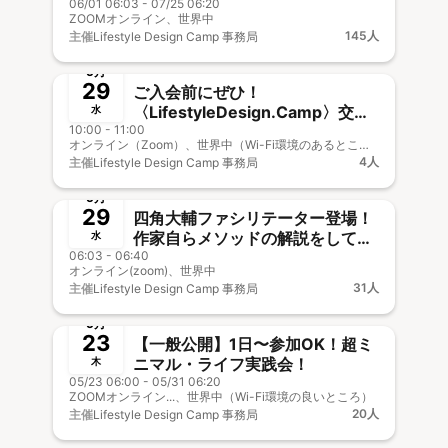
06/01 06:03 - 07/25 06:20
ZOOMオンライン、世界中
145人
主催
Lifestyle Design Camp 事務局
終了
5月
29
ご入会前にぜひ！
〈LifestyleDesign.Camp〉交流
水
10:00 - 11:00
体験イベント
オンライン（Zoom）、世界中（Wi-Fi環境のあるところ）
4人
主催
Lifestyle Design Camp 事務局
終了
🎤&🎥オフOK
5月
29
四角大輔ファシリテーター登場！
作家自らメソッドの解説をしてく
水
06:03 - 06:40
れる超レアな企画！ 「超ミニマ
オンライン(zoom)、世界中
ル・ライフ実践会」
31人
主催
Lifestyle Design Camp 事務局
終了
🎤オフOK
5月
23
【一般公開】1日〜参加OK！超ミ
ニマル・ライフ実践会！
木
05/23 06:00 - 05/31 06:20
ZOOMオンライン...、世界中（Wi-Fi環境の良いところ）
20人
主催
Lifestyle Design Camp 事務局
終了
🎥オフOK