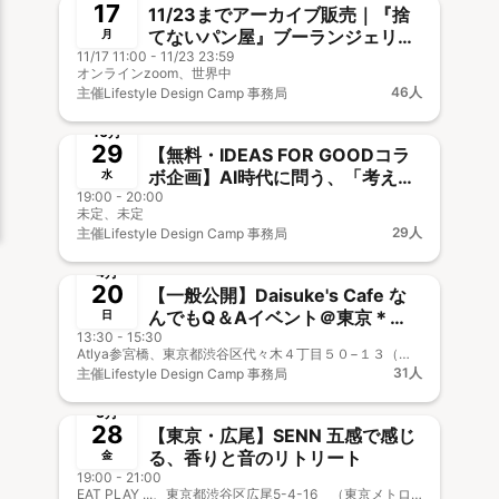
17
11/23までアーカイブ販売｜『捨
てないパン屋』ブーランジェリ
月
11/17 11:00 - 11/23 23:59
ー・ドリアン田村陽至さん トーク
オンラインzoom、世界中
イベント
46人
主催
Lifestyle Design Camp 事務局
終了
🎤&🎥オフOK
10月
29
【無料・IDEAS FOR GOODコラ
ボ企画】AI時代に問う、「考える
水
19:00 - 20:00
力」とメディアの未来。情報に流
未定、未定
されず、自分で世界を見つめるた
29人
主催
Lifestyle Design Camp 事務局
めに
終了
新メンバー歓迎
事前決済
4月
20
【一般公開】Daisuke's Cafe な
んでもQ＆Aイベント＠東京＊
日
13:30 - 15:30
Atlya参宮橋
Atlya参宮橋、東京都渋谷区代々木４丁目５０−１３（小田急線 参宮橋駅 徒歩3分｜京王線 初台駅 徒歩8分）
31人
主催
Lifestyle Design Camp 事務局
終了
新メンバー歓迎
3月
28
【東京・広尾】SENN 五感で感じ
る、香りと音のリトリート
金
19:00 - 21:00
EAT PLAY ...、東京都渋谷区広尾5-4-16 （東京メトロ日比谷線「広尾駅」より徒歩1分）